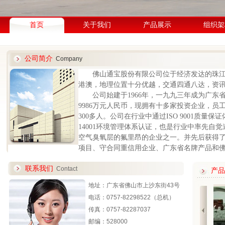
首页
关于我们
产品展示
组织架
公司简介
Company
佛山通宝股份有限公司位于经济发达的珠
港澳，地理位置十分优越，交通四通八达，资
公司始建于
1966
年，一九九三年成为广东
9986
万元人民币，现拥有十多家投资企业，员
300
多人。公司在行业中通过
ISO 9001
质量保证
14001
环境管理体系认证，也是行业中率先自觉
空气臭氧层的氟里昂的企业之一。并先后获得
项目、守合同重信用企业、广东省名牌产品和
联系我们
Contact
产品
地址：广东省佛山市上沙东街43号
电话：0757-82298522（总机）
传真：0757-82287037
邮编：528000